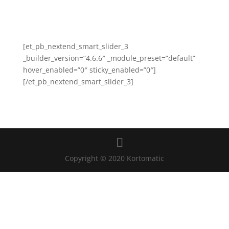
[et_pb_nextend_smart_slider_3
_builder_version=”4.6.6″ _module_preset=”default”
hover_enabled=”0″ sticky_enabled=”0″]
[/et_pb_nextend_smart_slider_3]
Copyright © 2020 Kortomatic