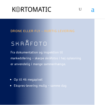
DRONE ELLER FLY – HURTIG LEVERING
SKRÅFOTO
Fra dokumentation og inspektion til
markedsføring – skarpe skråfotos i høj opløsning
er anvendelig i mange sammenhænge.
Op til 46 megapixel
Ekspres-levering mulig – samme dag